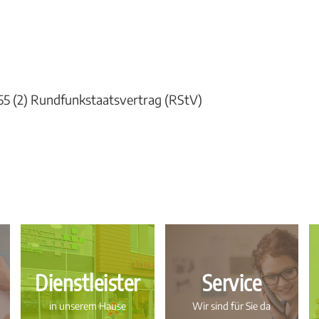
 § 55 (2) Rundfunkstaatsvertrag (RStV)
Dienstleister
Service
in unserem Hause
Wir sind für Sie da