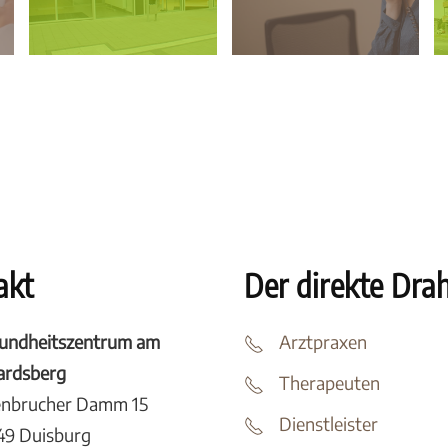
akt
Der direkte Dra
undheitszentrum am
Arztpraxen
tardsberg
Therapeuten
enbrucher Damm 15
Dienstleister
49 Duisburg