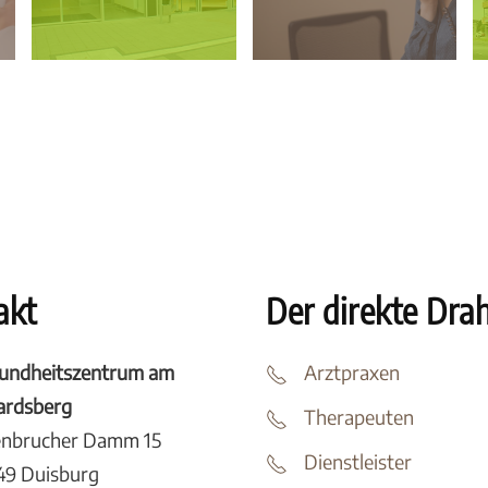
akt
Der direkte Dra
undheitszentrum am
Arztpraxen
tardsberg
Therapeuten
enbrucher Damm 15
Dienstleister
49 Duisburg