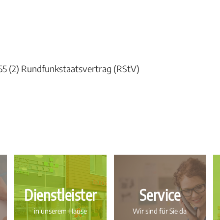
 § 55 (2) Rundfunkstaatsvertrag (RStV)
Dienstleister
Service
in unserem Hause
Wir sind für Sie da