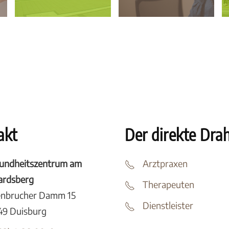
akt
Der direkte Dra
undheitszentrum am
Arztpraxen
tardsberg
Therapeuten
enbrucher Damm 15
Dienstleister
49 Duisburg